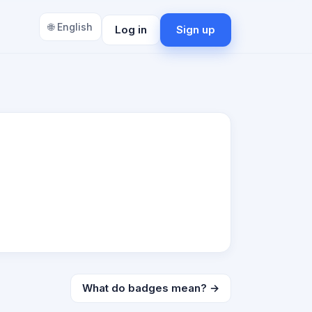
🌐 English
Log in
Sign up
What do badges mean? →