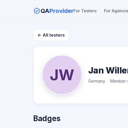
QA
Provider
For Testers
For Agenci
← All testers
Jan Wille
JW
Germany
Member s
Badges